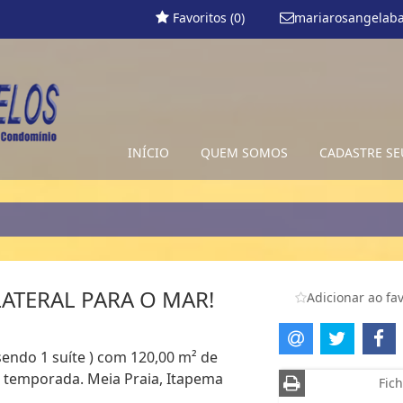
Favoritos (
0
)
mariarosangelab
INÍCIO
QUEM SOMOS
CADASTRE SE
ATERAL PARA O MAR!
Adicionar ao fav
sendo 1 suíte ) com 120,00 m² de
o temporada. Meia Praia, Itapema
Fich