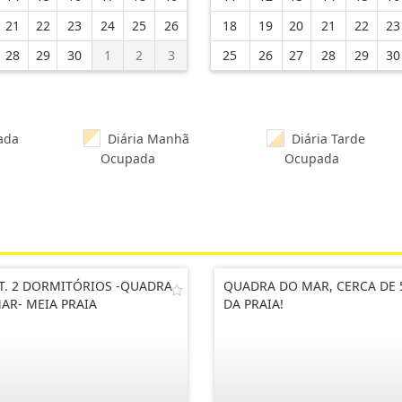
21
22
23
24
25
26
18
19
20
21
22
23
28
29
30
1
2
3
25
26
27
28
29
30
ada
Diária Manhã
Diária Tarde
Ocupada
Ocupada
T. 2 DORMITÓRIOS -QUADRA
QUADRA DO MAR, CERCA DE
AR- MEIA PRAIA
DA PRAIA!