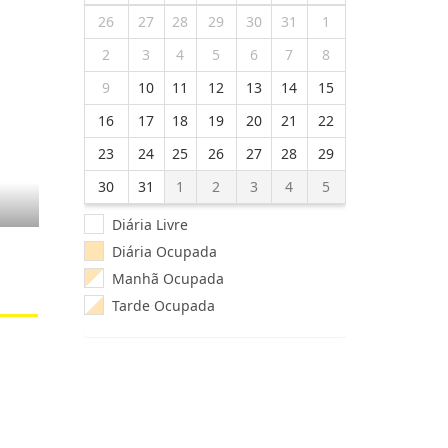
26
27
28
29
30
31
1
2
3
4
5
6
7
8
9
10
11
12
13
14
15
16
17
18
19
20
21
22
23
24
25
26
27
28
29
30
31
1
2
3
4
5
Diária Livre
Diária Ocupada
Manhã Ocupada
Tarde Ocupada