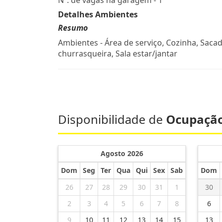
Nº. de vagas na garagem - 1
Detalhes Ambientes
Resumo
Ambientes - Área de serviço, Cozinha, Saca
churrasqueira, Sala estar/jantar
Disponibilidade de
Ocupaçã
Agosto 2026
Dom
Seg
Ter
Qua
Qui
Sex
Sab
Dom
26
27
28
29
30
31
1
30
2
3
4
5
6
7
8
6
9
10
11
12
13
14
15
13