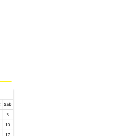
x
Sab
3
10
17