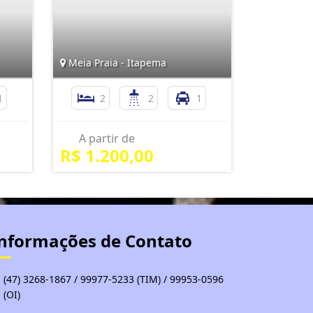
Meia Praia - Itapema
1
2
2
1
A partir de
R$ 1.200,00
nformações de Contato
(47) 3268-1867 / 99977-5233 (TIM) / 99953-0596
(OI)