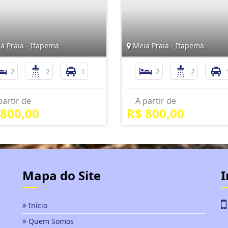
a Praia - Itapema
Meia Praia - Itapema
2
2
1
2
2
partir de
A partir de
 800,00
R$ 800,00
Mapa do Site
I
Início
Quem Somos