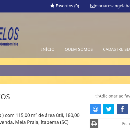
Favoritos (
0
)
mariarosangelab
INÍCIO
QUEM SOMOS
CADASTRE SE
IOS
Adicionar ao fav
 ) com 115,00 m² de área útil, 180,00
venda. Meia Praia, Itapema (SC)
Fich