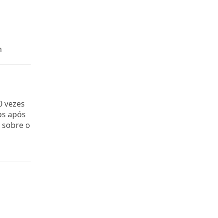
m
0 vezes
os após
 sobre o