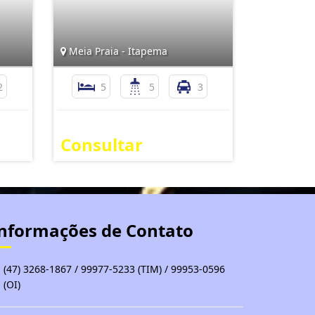
Meia Praia - Itapema
2
5
5
3
Consultar
nformações de Contato
(47) 3268-1867 / 99977-5233 (TIM) / 99953-0596
(OI)