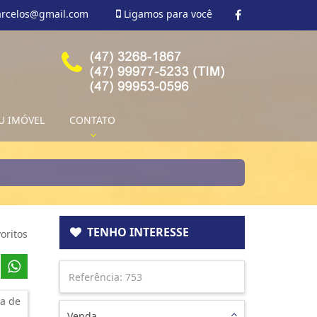
arcelos@gmail.com
Ligamos para você
U IMÓVEL
CONTATO
TENHO INTERESSE
oritos
a de
Venda