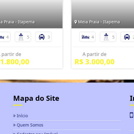
a Praia - Itapema
Meia Praia - Itapema
4
5
3
4
5
 partir de
A partir de
 1.800,00
R$ 3.000,00
Mapa do Site
I
Início
Quem Somos