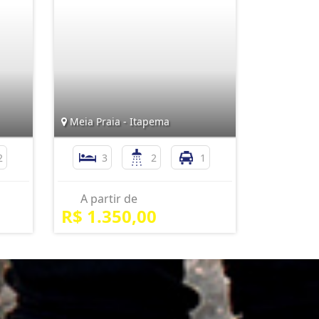
Meia Praia - Itapema
2
3
2
1
A partir de
R$ 1.350,00