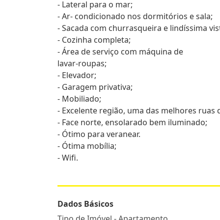
- Lateral para o mar;
- Ar- condicionado nos dormitórios e sala;
- Sacada com churrasqueira e lindíssima vis
- Cozinha completa;
- Área de serviço com máquina de
lavar-roupas;
- Elevador;
- Garagem privativa;
- Mobiliado;
- Excelente região, uma das melhores ruas 
- Face norte, ensolarado bem iluminado;
- Ótimo para veranear.
- Ótima mobília;
- Wifi.
Dados Básicos
Tipo de Imóvel - Apartamento