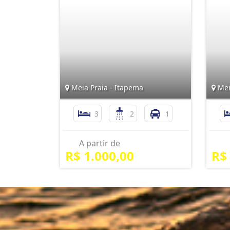
Meia Praia - Itapema
Mei
3
2
1
A partir de
R$ 1.000,00
R$