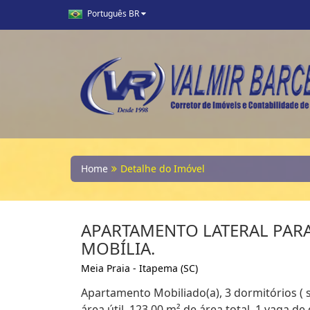
Português BR
Home
Detalhe do Imóvel
APARTAMENTO LATERAL PARA
MOBÍLIA.
Meia Praia - Itapema (SC)
Apartamento Mobiliado(a), 3 dormitórios ( 
área útil, 123,00 m² de área total, 1 vaga 