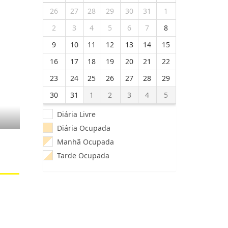
26
27
28
29
30
31
1
2
3
4
5
6
7
8
9
10
11
12
13
14
15
16
17
18
19
20
21
22
23
24
25
26
27
28
29
30
31
1
2
3
4
5
Diária Livre
Diária Ocupada
Manhã Ocupada
Tarde Ocupada