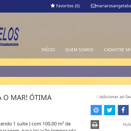
Favoritos (
0
)
mariarosangelab
INÍCIO
QUEM SOMOS
CADASTRE SE
 O MAR! ÓTIMA
Adicionar ao fav
sendo 1 suíte ) com 100,00 m² de
Fich
de garagem, para locação temporada.