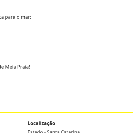
ta para o mar;
de Meia Praia!
Localização
Estado -
Santa Catarina