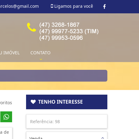
arcelos@gmail.com
Ligamos para você
U IMÓVEL
CONTATO
TENHO INTERESSE
oritos
a de
Venda