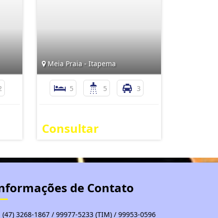
Meia Praia - Itapema
2
5
5
3
Consultar
nformações de Contato
(47) 3268-1867 / 99977-5233 (TIM) / 99953-0596