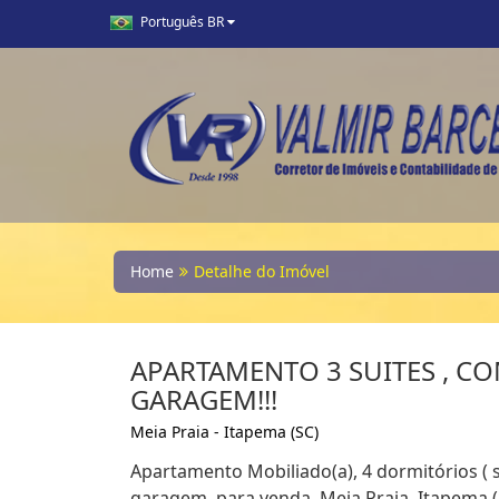
Português BR
Home
Detalhe do Imóvel
APARTAMENTO 3 SUITES , CO
GARAGEM!!!
Meia Praia - Itapema (SC)
Apartamento Mobiliado(a), 4 dormitórios ( s
garagem, para venda. Meia Praia, Itapema (