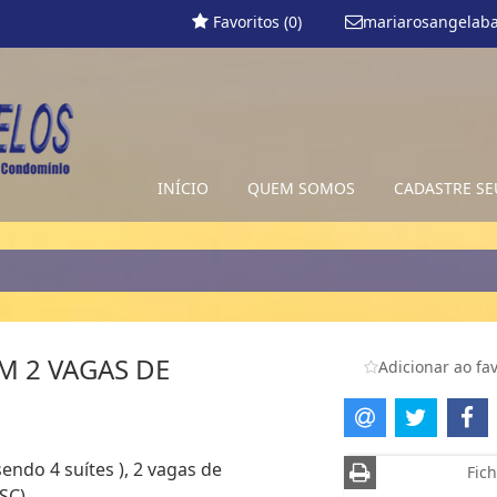
Favoritos (
0
)
mariarosangelab
INÍCIO
QUEM SOMOS
CADASTRE SE
M 2 VAGAS DE
Adicionar ao fav
endo 4 suítes ), 2 vagas de
Fich
SC)