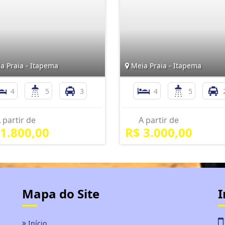
a Praia - Itapema
Meia Praia - Itapema
4
5
3
4
5
 partir de
A partir de
 1.800,00
R$ 3.000,00
Mapa do Site
I
Início