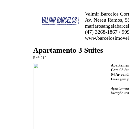
Valmir Barcelos Corr
Av. Nereu Ramos, 55
mariarosangelabarc
(47) 3268-1867 / 99
www.barcelosimovei
Apartamento 3 Suites
Ref: 210
Apartamen
Com 03 Sui
04 Ar cond
Garagem pa
Apartamento
locação te