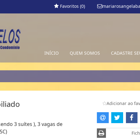
Favoritos (
0
)
mariarosangelab
INÍCIO
QUEM SOMOS
CADASTRE SE
iliado
Adicionar ao fav
endo 3 suítes ), 3 vagas de
SC)
Fich