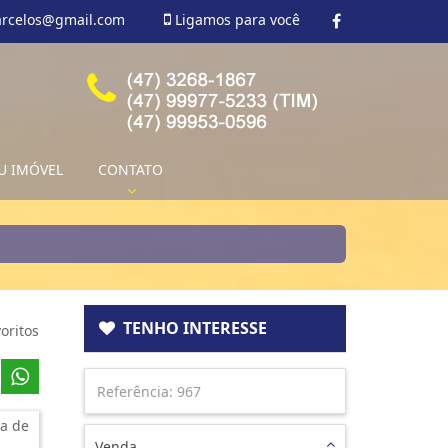
arcelos@gmail.com
Ligamos para você
U IMÓVEL
CONTATO
TENHO INTERESSE
oritos
a de
Venda