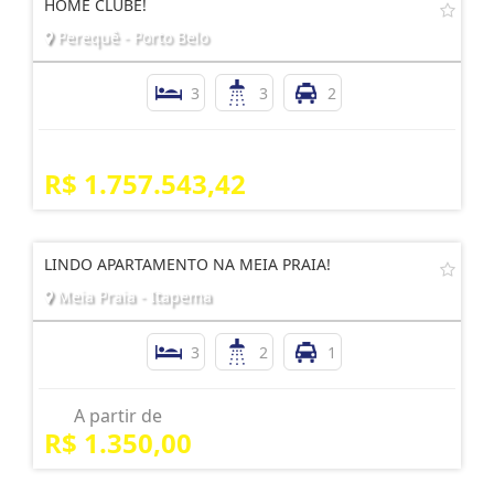
HOME CLUBE!
Perequê - Porto Belo
3
3
2
R$ 1.757.543,42
LINDO APARTAMENTO NA MEIA PRAIA!
Meia Praia - Itapema
3
2
1
A partir de
R$ 1.350,00